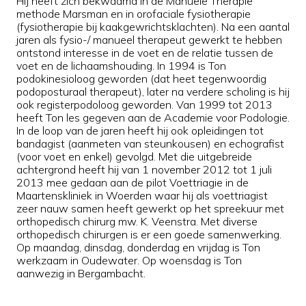
Hij heeft zich bekwaamd in de Manuele Therapie
methode Marsman en in orofaciale fysiotherapie
(fysiotherapie bij kaakgewrichtsklachten). Na een aantal
jaren als fysio-/ manueel therapeut gewerkt te hebben
ontstond interesse in de voet en de relatie tussen de
voet en de lichaamshouding. In 1994 is Ton
podokinesioloog geworden (dat heet tegenwoordig
podoposturaal therapeut), later na verdere scholing is hij
ook registerpodoloog geworden. Van 1999 tot 2013
heeft Ton les gegeven aan de Academie voor Podologie.
In de loop van de jaren heeft hij ook opleidingen tot
bandagist (aanmeten van steunkousen) en echografist
(voor voet en enkel) gevolgd. Met die uitgebreide
achtergrond heeft hij van 1 november 2012 tot 1 juli
2013 mee gedaan aan de pilot Voettriagie in de
Maartenskliniek in Woerden waar hij als voettriagist
zeer nauw samen heeft gewerkt op het spreekuur met
orthopedisch chirurg mw. K. Veenstra. Met diverse
orthopedisch chirurgen is er een goede samenwerking.
Op maandag, dinsdag, donderdag en vrijdag is Ton
werkzaam in Oudewater. Op woensdag is Ton
aanwezig in Bergambacht.