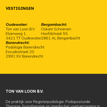
VESTIGINGEN
Oudewater:
Bergambacht:
Ton van Loon B.V.
Oskam Schoenen
Elzenweg 1,
Hoofdstraat 55,
3421 TT Oudewater
2861 AL Bergambacht
Barendrecht:
Podologie Barendrecht
Escudostraat 20
2991 XV Barendrecht
TON VAN LOON B.V.
De praktijk voor Registerpodologie, Podoposturale
Therapie, Fysiotherapie en (medische) voetverzorging in